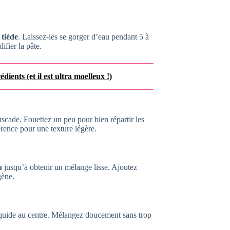
 tiède
. Laissez-les se gorger d’eau pendant 5 à
ifier la pâte.
ients (et il est ultra moelleux !)
uscade. Fouettez un peu pour bien répartir les
férence pour une texture légère.
u
jusqu’à obtenir un mélange lisse. Ajoutez
gène.
liquide au centre. Mélangez doucement sans trop