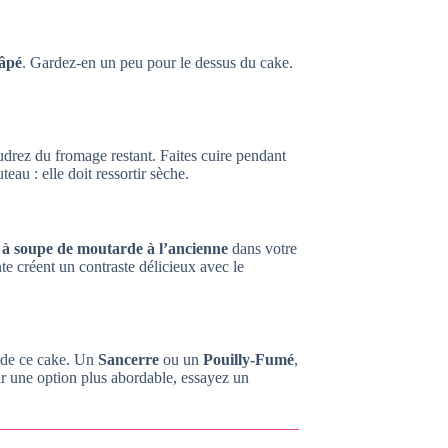
âpé
. Gardez-en un peu pour le dessus du cake.
udrez du fromage restant. Faites cuire pendant
eau : elle doit ressortir sèche.
e à soupe de moutarde à l’ancienne
dans votre
te créent un contraste délicieux avec le
s de ce cake. Un
Sancerre
ou un
Pouilly-Fumé
,
ur une option plus abordable, essayez un