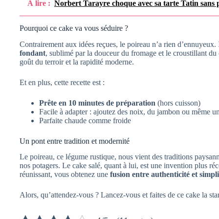
À lire :
Norbert Tarayre choque avec sa tarte Tatin sans pâ
Pourquoi ce cake va vous séduire ?
Contrairement aux idées reçues, le poireau n’a rien d’ennuyeux. 
fondant
, sublimé par la douceur du fromage et le croustillant du d
goût du terroir et la rapidité moderne.
Et en plus, cette recette est :
Prête en 10 minutes de préparation
(hors cuisson)
Facile à adapter : ajoutez des noix, du jambon ou même u
Parfaite chaude comme froide
Un pont entre tradition et modernité
Le poireau, ce légume rustique, nous vient des traditions paysannes
nos potagers. Le cake salé, quant à lui, est une invention plus réc
réunissant, vous obtenez une
fusion entre authenticité et simpli
Alors, qu’attendez-vous ? Lancez-vous et faites de ce cake la sta