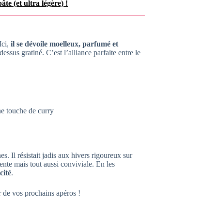
te (et ultra légère) !
Ici,
il se dévoile moelleux, parfumé et
essus gratiné. C’est l’alliance parfaite entre le
ne touche de curry
. Il résistait jadis aux hivers rigoureux sur
ente mais tout aussi conviviale. En les
cité
.
r de vos prochains apéros !