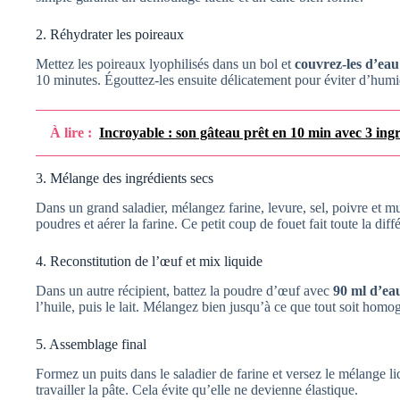
2. Réhydrater les poireaux
Mettez les poireaux lyophilisés dans un bol et
couvrez-les d’eau
10 minutes. Égouttez-les ensuite délicatement pour éviter d’humid
À lire :
Incroyable : son gâteau prêt en 10 min avec 3 ingréd
3. Mélange des ingrédients secs
Dans un grand saladier, mélangez farine, levure, sel, poivre et m
poudres et aérer la farine. Ce petit coup de fouet fait toute la dif
4. Reconstitution de l’œuf et mix liquide
Dans un autre récipient, battez la poudre d’œuf avec
90 ml d’ea
l’huile, puis le lait. Mélangez bien jusqu’à ce que tout soit homo
5. Assemblage final
Formez un puits dans le saladier de farine et versez le mélange 
travailler la pâte. Cela évite qu’elle ne devienne élastique.