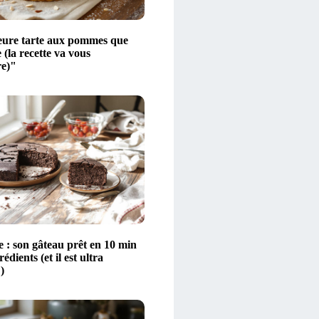
eure tarte aux pommes que
e (la recette va vous
e)"
e : son gâteau prêt en 10 min
édients (et il est ultra
)