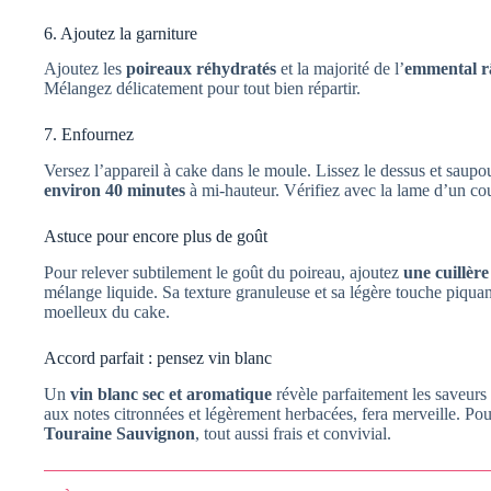
6. Ajoutez la garniture
Ajoutez les
poireaux réhydratés
et la majorité de l’
emmental r
Mélangez délicatement pour tout bien répartir.
7. Enfournez
Versez l’appareil à cake dans le moule. Lissez le dessus et saupo
environ 40 minutes
à mi-hauteur. Vérifiez avec la lame d’un cout
Astuce pour encore plus de goût
Pour relever subtilement le goût du poireau, ajoutez
une cuillèr
mélange liquide. Sa texture granuleuse et sa légère touche piquan
moelleux du cake.
Accord parfait : pensez vin blanc
Un
vin blanc sec et aromatique
révèle parfaitement les saveur
aux notes citronnées et légèrement herbacées, fera merveille. Po
Touraine Sauvignon
, tout aussi frais et convivial.