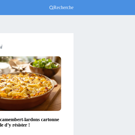
Recherche
si
 camembert-lardons cartonne
e d’y résister !