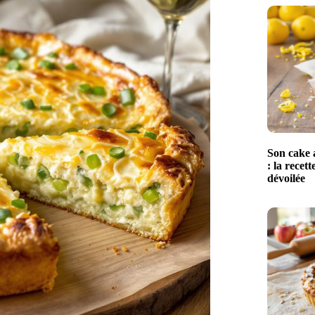
Son cake a
: la recet
dévoilée