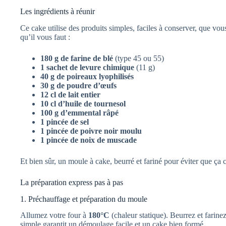
Les ingrédients à réunir
Ce cake utilise des produits simples, faciles à conserver, que vou
qu’il vous faut :
180 g de farine de blé
(type 45 ou 55)
1 sachet de levure chimique
(11 g)
40 g de poireaux lyophilisés
30 g de poudre d’œufs
12 cl de lait entier
10 cl d’huile de tournesol
100 g d’emmental râpé
1 pincée de sel
1 pincée de poivre noir moulu
1 pincée de noix de muscade
Et bien sûr, un moule à cake, beurré et fariné pour éviter que ça c
La préparation express pas à pas
1. Préchauffage et préparation du moule
Allumez votre four à
180°C
(chaleur statique). Beurrez et farin
simple garantit un démoulage facile et un cake bien formé.