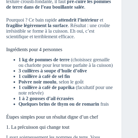
texture crousti-fondante, il faut
pré-cuire les pommes
de terre dans de l’eau bouillante salée
.
Pourquoi ? Ce bain rapide
attendrit l’intérieur
et
fragilise légèrement la surface
. Résultat : une croûte
irrésistible se forme à la cuisson. Eh oui, c’est
scientifique et terriblement efficace.
Ingrédients pour 4 personnes
1 kg de pommes de terre
(choisissez grenaille
ou charlotte pour leur tenue parfaite à la cuisson)
3 cuillères à soupe d’huile d’olive
1 cuillère à café de sel fin
Poivre noir moulu
, selon le goût
1 cuillère à café de paprika
(facultatif pour une
note relevée)
1 à 2 gousses d’ail écrasées
Quelques brins de thym ou de romarin
frais
Étapes simples pour un résultat digne d’un chef
1. La précuisson qui change tout
Lavez soigneusement les pommes de terre. Vous