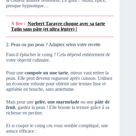
la couleur ambrée ressortent. Le goût ? Subtil, épicé,
presque hypnotique…
À lire :
Norbert Tarayre choque avec sa tarte
Tatin sans pâte (et ultra légère) !
2. Peau ou pas peau ? Adaptez selon votre recette
Faut-il éplucher le coing ? Cela dépend entièrement de
votre objectif culinaire.
Pour une
compote ou une tarte
, mieux vaut retirer la
peau. Elle peut devenir rugueuse après cuisson. Utilisez
un économe robuste pour obtenir une texture lisse et
agréable en bouche, sans amertume.
Mais pour une
gelée, une marmelade
ou une
pâte de
fruit
, gardez la peau ! Elle booste la texture grâce à sa
richesse en pectine.
Et si couper le coing cru vous semble compliqué, une
astuce efficace :