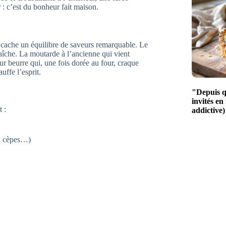
 : c’est du bonheur fait maison.
cache un équilibre de saveurs remarquable. Le
îche. La moutarde à l’ancienne qui vient
pur beurre qui, une fois dorée au four, craque
ffe l’esprit.
"Depuis qu
invités en
 :
addictive)
s, cèpes…)