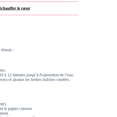
réchauffer le cœur
réussir :
tes.
10 à 12 minutes jusqu’à évaporation de l’eau.
rez et ajoutez les herbes fraîches ciselées.
nte).
t le papier cuisson.
ément.