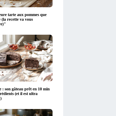
eure tarte aux pommes que
e (la recette va vous
e)"
e : son gâteau prêt en 10 min
édients (et il est ultra
)