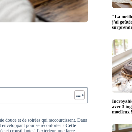
"La meill
j’ai goûté
surprendr
Incroyabl
avec 3 ingr
moelleux !
uie douce et de soirées qui raccourcissent. Dans
t enveloppant pour se réconforter ?
Cette
e et croustillante à l’extérieur, une farce