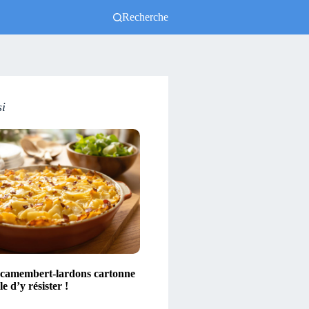
Recherche
si
 camembert-lardons cartonne
e d’y résister !