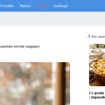
Actualités
Maison
Cuisine
Jardinage
À lire aus
’automne (recette magique)
Ce gratin
: impossibl