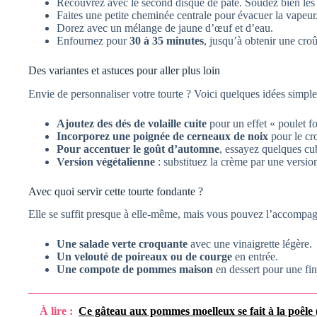
Recouvrez avec le second disque de pâte. Soudez bien les
Faites une petite cheminée centrale pour évacuer la vapeur
Dorez avec un mélange de jaune d’œuf et d’eau.
Enfournez pour
30 à 35 minutes
, jusqu’à obtenir une croû
Des variantes et astuces pour aller plus loin
Envie de personnaliser votre tourte ? Voici quelques idées simples
Ajoutez des dés de volaille cuite
pour un effet « poulet fo
Incorporez une poignée de cerneaux de noix
pour le cr
Pour accentuer le goût d’automne
, essayez quelques cu
Version végétalienne
: substituez la crème par une versio
Avec quoi servir cette tourte fondante ?
Elle se suffit presque à elle-même, mais vous pouvez l’accompag
Une salade verte croquante
avec une vinaigrette légère.
Un velouté de poireaux ou de courge
en entrée.
Une compote de pommes maison
en dessert pour une fin
À lire :
Ce gâteau aux pommes moelleux se fait à la poêle (