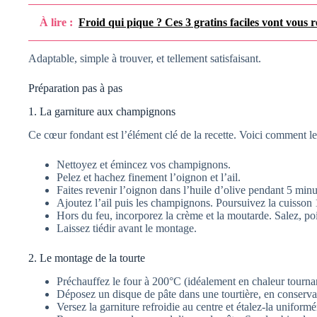
À lire :
Froid qui pique ? Ces 3 gratins faciles vont vous 
Adaptable, simple à trouver, et tellement satisfaisant.
Préparation pas à pas
1. La garniture aux champignons
Ce cœur fondant est l’élément clé de la recette. Voici comment le 
Nettoyez et émincez vos champignons.
Pelez et hachez finement l’oignon et l’ail.
Faites revenir l’oignon dans l’huile d’olive pendant 5 minu
Ajoutez l’ail puis les champignons. Poursuivez la cuisson 
Hors du feu, incorporez la crème et la moutarde. Salez, poiv
Laissez tiédir avant le montage.
2. Le montage de la tourte
Préchauffez le four à 200°C (idéalement en chaleur tourna
Déposez un disque de pâte dans une tourtière, en conservan
Versez la garniture refroidie au centre et étalez-la uniform