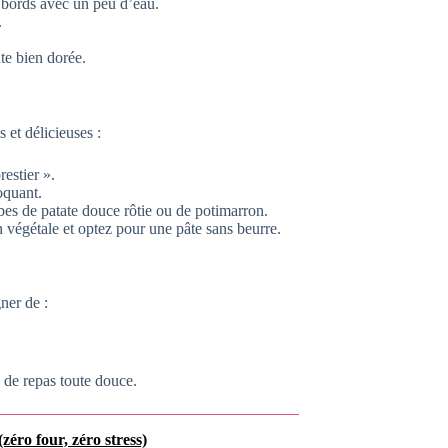
 bords avec un peu d’eau.
.
te bien dorée.
 et délicieuses :
restier ».
oquant.
bes de patate douce rôtie ou de potimarron.
n végétale et optez pour une pâte sans beurre.
ner de :
 de repas toute douce.
zéro four, zéro stress)