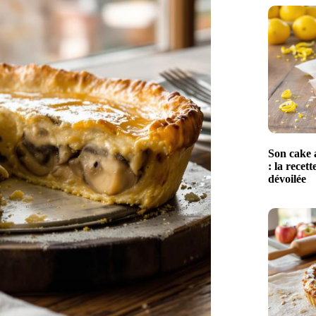
Son cake a
: la recet
dévoilée