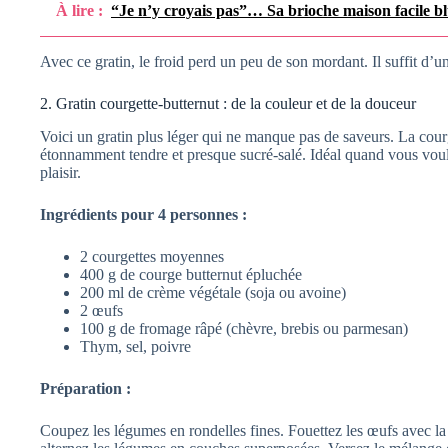
À lire :
“Je n’y croyais pas”… Sa brioche maison facile bl
Avec ce gratin, le froid perd un peu de son mordant. Il suffit d’un
2. Gratin courgette-butternut : de la couleur et de la douceur
Voici un gratin plus léger qui ne manque pas de saveurs. La cour
étonnamment tendre et presque sucré-salé. Idéal quand vous vou
plaisir.
Ingrédients pour 4 personnes :
2 courgettes moyennes
400 g de courge butternut épluchée
200 ml de crème végétale (soja ou avoine)
2 œufs
100 g de fromage râpé (chèvre, brebis ou parmesan)
Thym, sel, poivre
Préparation :
Coupez les légumes en rondelles fines. Fouettez les œufs avec la