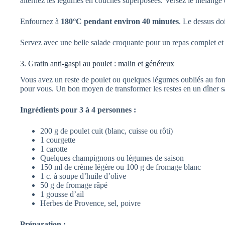
alternez les légumes en couches superposées. Versez le mélange 
Enfournez à
180°C pendant environ 40 minutes
. Le dessus do
Servez avec une belle salade croquante pour un repas complet et
3. Gratin anti-gaspi au poulet : malin et généreux
Vous avez un reste de poulet ou quelques légumes oubliés au fond 
pour vous. Un bon moyen de transformer les restes en un dîner 
Ingrédients pour 3 à 4 personnes :
200 g de poulet cuit (blanc, cuisse ou rôti)
1 courgette
1 carotte
Quelques champignons ou légumes de saison
150 ml de crème légère ou 100 g de fromage blanc
1 c. à soupe d’huile d’olive
50 g de fromage râpé
1 gousse d’ail
Herbes de Provence, sel, poivre
Préparation :