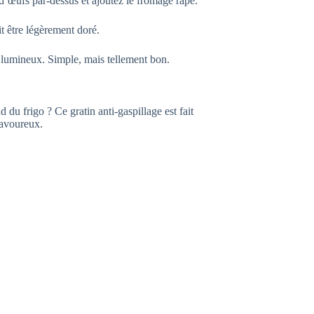
d’œufs par-dessus et ajoutez le fromage râpé.
it être légèrement doré.
 lumineux. Simple, mais tellement bon.
du frigo ? Ce gratin anti-gaspillage est fait
savoureux.