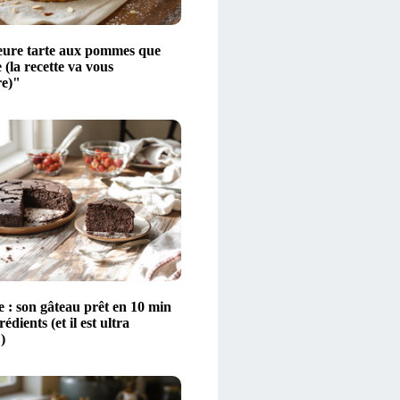
eure tarte aux pommes que
e (la recette va vous
e)"
e : son gâteau prêt en 10 min
édients (et il est ultra
)