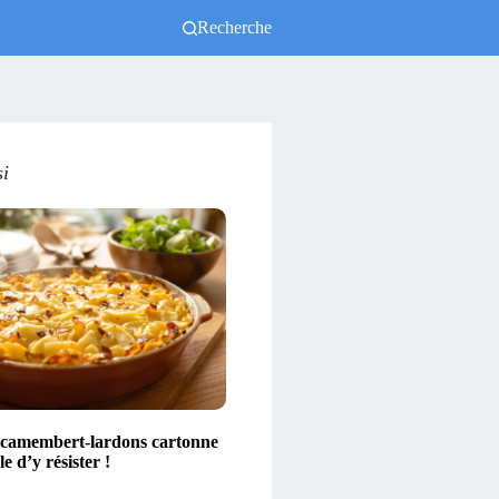
Recherche
si
 camembert-lardons cartonne
e d’y résister !