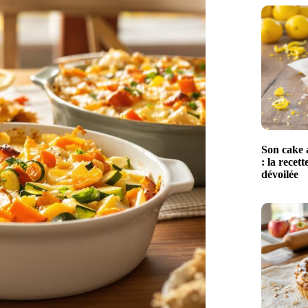
Son cake a
: la recet
dévoilée